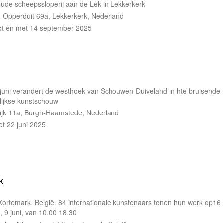
 oude scheepssloperij aan de Lek in Lekkerkerk
, Opperduit 69a, Lekkerkerk, Nederland
ot en met 14 september 2025
juni verandert de westhoek van Schouwen-Duiveland in hte bruisende
rlijkse kunstschouw
ijk 11a, Burgh-Haamstede, Nederland
et 22 juni 2025
k
Kortemark, België. 84 internationale kunstenaars tonen hun werk op16 
8, 9 juni, van 10.00 18.30