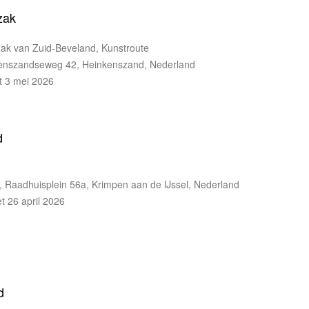
zak
ak van Zuid-Beveland, Kunstroute
enszandseweg 42, Heinkenszand, Nederland
t 3 mei 2026
d
 Raadhuisplein 56a, Krimpen aan de IJssel, Nederland
et 26 april 2026
d