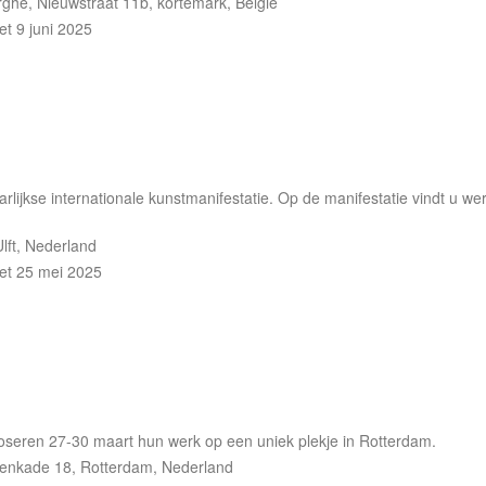
ghe, Nieuwstraat 11b, kortemark, België
et 9 juni 2025
arlijkse internationale kunstmanifestatie. Op de manifestatie vindt u w
lft, Nederland
et 25 mei 2025
seren 27-30 maart hun werk op een uniek plekje in Rotterdam.
venkade 18, Rotterdam, Nederland