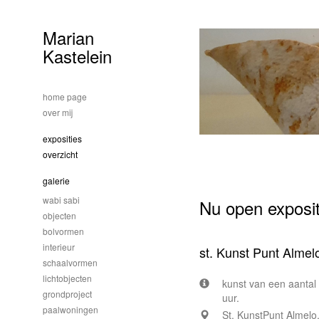
Marian
Kastelein
home page
over mij
exposities
overzicht
galerie
wabi sabi
Nu open exposit
objecten
bolvormen
interieur
st. Kunst Punt Almel
schaalvormen
lichtobjecten
kunst van een aantal
grondproject
uur.
paalwoningen
St. KunstPunt Almelo