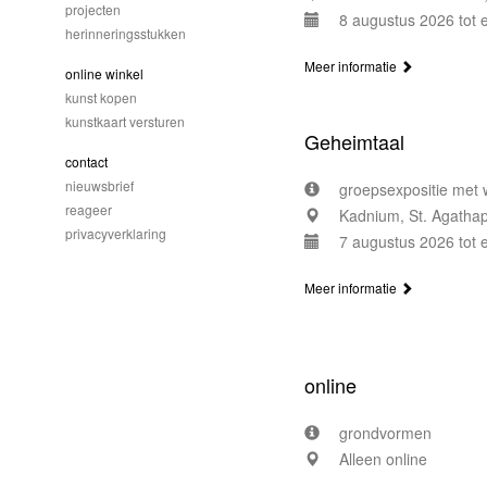
projecten
8 augustus 2026 tot
herinneringsstukken
Meer informatie
online winkel
kunst kopen
kunstkaart versturen
Geheimtaal
contact
nieuwsbrief
groepsexpositie met 
reageer
Kadnium, St. Agathapl
privacyverklaring
7 augustus 2026 tot
Meer informatie
online
grondvormen
Alleen online