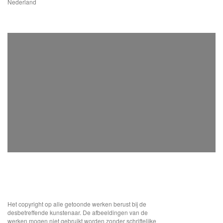
Nederland
Het copyright op alle getoonde werken berust bij de
desbetreffende kunstenaar. De afbeeldingen van de
werken mogen niet gebruikt worden zonder schriftelijke