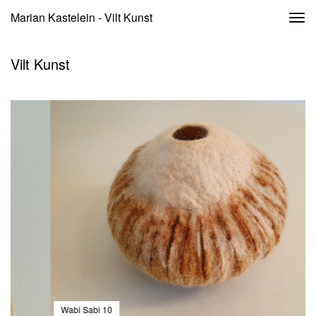
Marian Kastelein - Vilt Kunst
Togg
navi
Vilt Kunst
Wabi Sabi 10