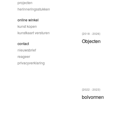
projecten
herinneringsstukken
online winkel
kunst kopen
kunstkaart versturen
(2018 - 2026)
Objecten
contact
nieuwsbrief
reageer
privacyverklaring
(2022 - 2023)
bolvormen