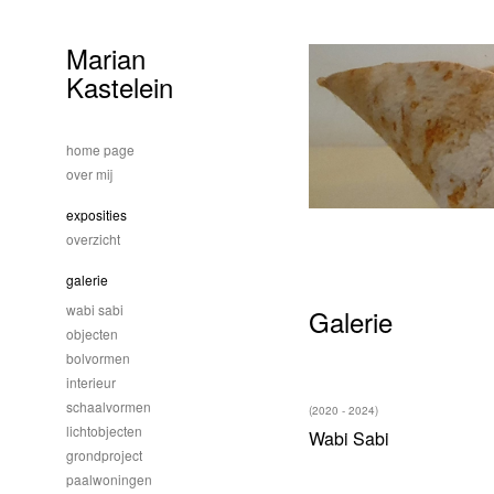
Marian
Kastelein
home page
over mij
exposities
overzicht
galerie
wabi sabi
Galerie
objecten
bolvormen
interieur
schaalvormen
(2020 - 2024)
lichtobjecten
Wabi Sabi
grondproject
paalwoningen