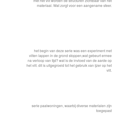
met het vilt worden de structuren zichtbaar van het
materiaal. Wat zorgt voor een aangename sfeer.
het begin van deze serie was een experiment met
vilten lappen in de grond stoppen,wat gebeurt ermee
na verloop van tijd? wat is de invloed van de aarde op
het vilt. dit is uitgegroeid tot het gebruik van ijzer op het
vilt.
serie paalwoningen, waarbij diverse materialen zijn
toegepast