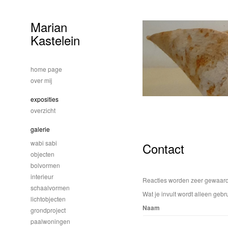
Marian
Kastelein
home page
over mij
exposities
overzicht
galerie
wabi sabi
Contact
objecten
bolvormen
interieur
Reacties worden zeer gewaardee
schaalvormen
Wat je invult wordt alleen gebru
lichtobjecten
Naam
grondproject
paalwoningen