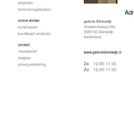
projecten
herinneringsstukken
Ad
online winkel
galerie Bleiswijk
Hoekeindsweg 26a
kunst kopen
2665 KD Bleiswijk
kunstkaart versturen
Nederland
contact
nieuwsbrief
www.galeriebleiswijk.nl
reageer
Za
12.00-17.00
privacyverklaring
Zo
12.00-17.00