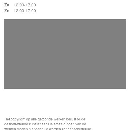
Za
12.00-17.00
Zo
12.00-17.00
Het copyright op alle getoonde werken berust bij de
desbetreffende kunstenaar. De afbeeldingen van de
werken mogen niet gebruikt worden zonder schriftelijke