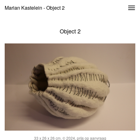
Marian Kastelein - Object 2
Togg
navi
Object 2
33 x 26 x 26 cm, © 2024, prijs op aanvraag