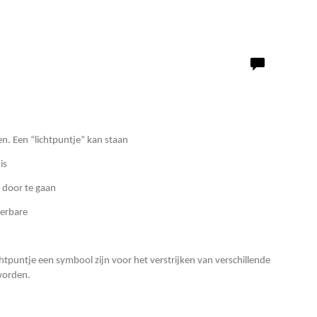
en. Een “lichtpuntje” kan staan
is
l door te gaan
ierbare
chtpuntje een symbool zijn voor het verstrijken van verschillende
worden.