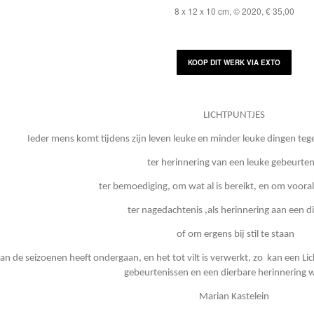
8 x 12 x 10 cm, © 2020, € 35,00
KOOP DIT WERK VIA EXTO
LICHTPUNTJES
Ieder mens komt tijdens zijn leven leuke en minder leuke dingen teg
ter herinnering van een leuke gebeurten
ter bemoediging, om wat al is bereikt, en om voora
ter nagedachtenis ,als herinnering aan een d
of om ergens bij stil te staan
an de seizoenen heeft ondergaan, en het tot vilt is verwerkt, zo kan een Li
gebeurtenissen en een dierbare herinnering 
Marian Kastelein