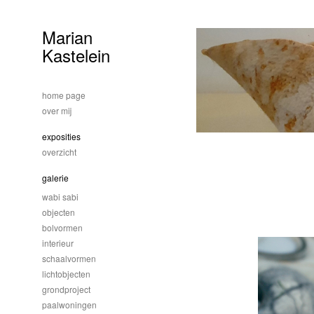
Marian
Kastelein
home page
over mij
exposities
overzicht
galerie
wabi sabi
objecten
bolvormen
interieur
schaalvormen
lichtobjecten
grondproject
paalwoningen