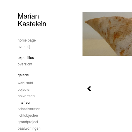
Marian
Kastelein
home page
over mij
exposities
overzicht
galerie
wabi sabi
objecten
bolvormen
interieur
schaalvormen
lichtobjecten
grondproject
paalwoningen