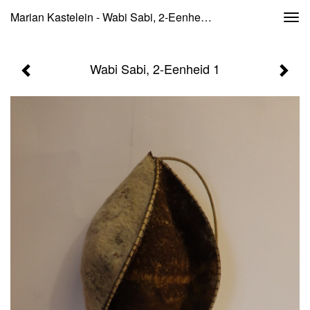
Marian Kastelein - Wabi Sabi, 2-Eenheid 1
Togg
navi
Wabi Sabi, 2-Eenheid 1