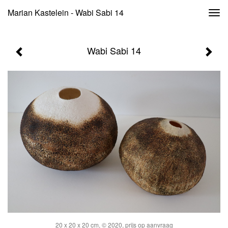
Marian Kastelein - Wabi Sabi 14
Togg
navi
Wabi Sabi 14
20 x 20 x 20 cm, © 2020, prijs op aanvraag