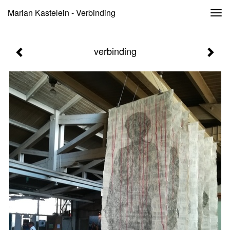
Marian Kastelein - Verbinding
Togg
navi
verbinding