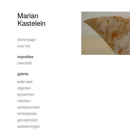
Marian
Kastelein
home page
over mij
exposities
overzicht
galerie
wabi sabi
objecten
bolvormen
interieur
schaalvormen
lichtobjecten
grondproject
paalwoningen