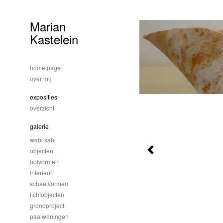
Marian
Kastelein
home page
over mij
exposities
overzicht
galerie
wabi sabi
objecten
bolvormen
interieur
schaalvormen
lichtobjecten
grondproject
paalwoningen