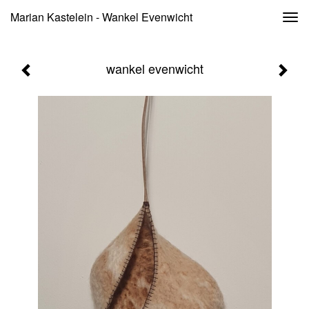
Marian Kastelein - Wankel Evenwicht
Togg
navi
wankel evenwicht