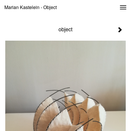
Marian Kastelein - Object
Togg
navi
object