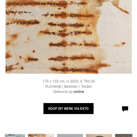
170 x 135 cm, © 2020, € 750,00
Ruimtelijk | Beelden | Textiel
Getoond op
online
KOOP DIT WERK VIA EXTO