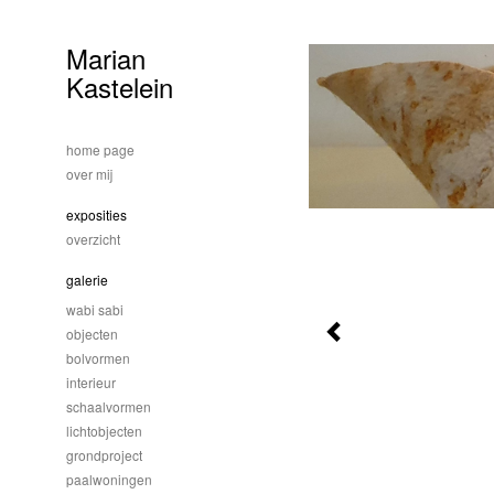
Marian
Kastelein
home page
over mij
exposities
overzicht
galerie
wabi sabi
objecten
bolvormen
interieur
schaalvormen
lichtobjecten
grondproject
paalwoningen