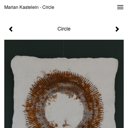
Marian Kastelein - Circle
Togg
navi
Circle