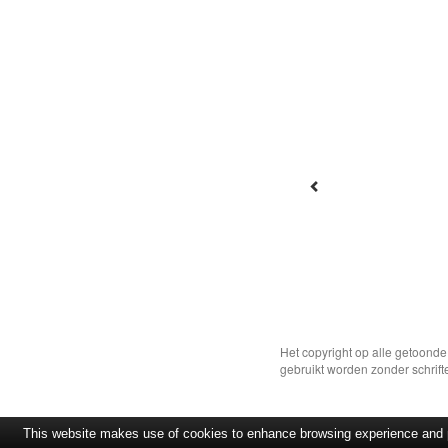
Het copyright op alle getoond
gebruikt worden zonder schrift
This website makes use of cookies to enhance browsing experience and pr