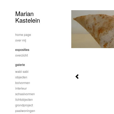
Marian
Kastelein
home page
over mij
exposities
overzicht
galerie
wabi sabi
objecten
bolvormen
interieur
schaalvormen
lichtobjecten
grondproject
paalwoningen