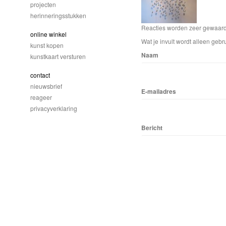
projecten
herinneringsstukken
Reacties worden zeer gewaardee
online winkel
Wat je invult wordt alleen gebru
kunst kopen
Naam
kunstkaart versturen
contact
nieuwsbrief
E-mailadres
reageer
privacyverklaring
Bericht