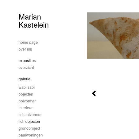
Marian
Kastelein
home page
over mij
exposities
overzicht
galerie
wabi sabi
objecten
bolvormen
interieur
schaalvormen
lichtobjecten
grondproject
paalwoningen